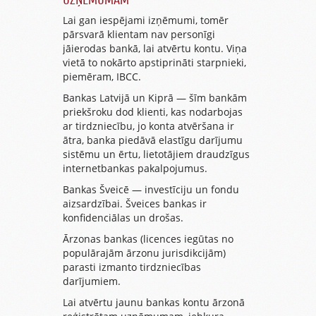
Lai gan iespējami izņēmumi, tomēr
pārsvarā klientam nav personīgi
jāierodas bankā, lai atvērtu kontu. Viņa
vietā to nokārto apstiprināti starpnieki,
piemēram, IBCC.
Bankas Latvijā un Kiprā
— šīm bankām
priekšroku dod klienti, kas nodarbojas
ar tirdzniecību, jo konta atvēršana ir
ātra, banka piedāvā elastīgu darījumu
sistēmu un ērtu, lietotājiem draudzīgus
internetbankas pakalpojumus.
Bankas Šveicē
— investīciju un fondu
aizsardzībai. Šveices bankas ir
konfidenciālas un drošas.
Ārzonas bankas
(licences iegūtas no
populārajām ārzonu jurisdikcijām)
parasti izmanto tirdzniecības
darījumiem.
Lai atvērtu jaunu bankas kontu ārzonā