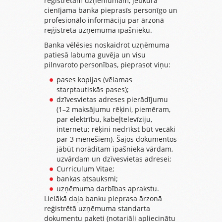
reģistrētam uzņēmumam, jebkura
cienījama banka pieprasīs personīgo un
profesionālo informāciju par ārzonā
reģistrētā uzņēmuma īpašnieku.
Banka vēlēsies noskaidrot uzņēmuma
patiesā labuma guvēja un visu
pilnvaroto personības, pieprasot viņu:
pases kopijas (vēlamas
starptautiskās pases);
dzīvesvietas adreses pierādījumu
(1–2 maksājumu rēķini, piemēram,
par elektrību, kabeļtelevīziju,
internetu; rēķini nedrīkst būt vecāki
par 3 mēnešiem). Šajos dokumentos
jābūt norādītam īpašnieka vārdam,
uzvārdam un dzīvesvietas adresei;
Curriculum Vitae;
bankas atsauksmi;
uzņēmuma darbības aprakstu.
Lielākā daļa banku pieprasa ārzonā
reģistrētā uzņēmuma standarta
dokumentu paketi (notariāli apliecinātu