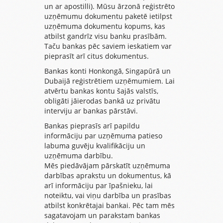
un ar apostilli). Mūsu ārzonā reģistrēto
uzņēmumu dokumentu paketē ietilpst
uzņēmuma dokumentu kopums, kas
atbilst gandrīz visu banku prasībām.
Taču bankas pēc saviem ieskatiem var
pieprasīt arī citus dokumentus.
Bankas konti Honkongā, Singapūrā un
Dubaijā
reģistrētiem uzņēmumiem. Lai
atvērtu bankas kontu šajās valstīs,
obligāti jāierodas bankā uz privātu
interviju ar bankas pārstāvi.
Bankas pieprasīs arī papildu
informāciju par uzņēmuma patieso
labuma guvēju kvalifikāciju un
uzņēmuma darbību.
Mēs piedāvājam pārskatīt uzņēmuma
darbības aprakstu un dokumentus, kā
arī informāciju par īpašnieku, lai
noteiktu, vai viņu darbība un prasības
atbilst konkrētajai bankai. Pēc tam mēs
sagatavojam un parakstam bankas