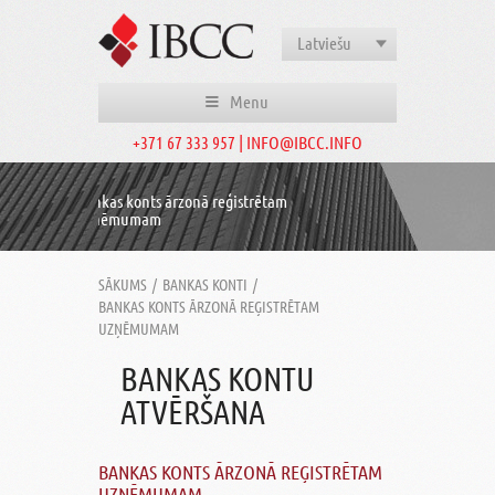
Latviešu
Menu
+371 67 333 957 | INFO@IBCC.INFO
Bankas konts ārzonā reģistrētam
uzņēmumam
SĀKUMS
/
BANKAS KONTI
/
BANKAS KONTS ĀRZONĀ REĢISTRĒTAM
UZŅĒMUMAM
BANKAS KONTU
ATVĒRŠANA
BANKAS KONTS ĀRZONĀ REĢISTRĒTAM
UZŅĒMUMAM