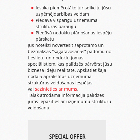
Iesaka piemērotāko jurisdikciju jūsu
uzņēmējdarbības veidam
Piedāvā vispārīgu uzņēmuma
struktūras paraugu
Piedāvā nodokļu plānošanas iespēju
pārskatu
Jūs noteikti novērtēsit saprotamo un
bezmaksas “sagatavošanās” padomu no
tieslietu un nodokļu jomas
speciālistiem, kas palīdzēs pārvērst jūsu
biznesa ideju realitātē. Apskatiet šajā
nodaļā aprakstītās uzņēmuma
struktūras veidošanas iespējas
vai
sazinieties ar mums
.
Tālāk atrodamā informācija palīdzēs
jums iepazīties ar uzņēmumu struktūru
veidošanu.