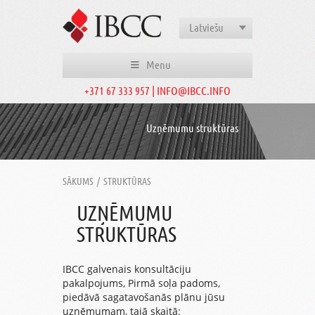
Latviešu
Menu
+371 67 333 957 | INFO@IBCC.INFO
Uzņēmumu struktūras
SĀKUMS
/
STRUKTŪRAS
UZŅĒMUMU
STRUKTŪRAS
IBCC galvenais konsultāciju
pakalpojums, Pirmā soļa padoms,
piedāvā sagatavošanās plānu jūsu
uzņēmumam, tajā skaitā: