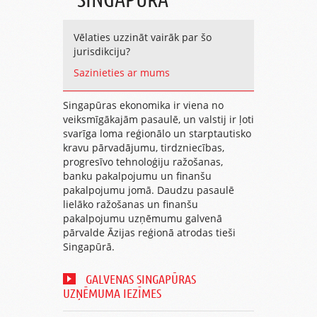
Vēlaties uzzināt vairāk par šo
jurisdikciju?
Sazinieties ar mums
Singapūras ekonomika ir viena no
veiksmīgākajām pasaulē, un valstij ir ļoti
svarīga loma reģionālo un starptautisko
kravu pārvadājumu, tirdzniecības,
progresīvo tehnoloģiju ražošanas,
banku pakalpojumu un finanšu
pakalpojumu jomā. Daudzu pasaulē
lielāko ražošanas un finanšu
pakalpojumu uzņēmumu galvenā
pārvalde Āzijas reģionā atrodas tieši
Singapūrā.
GALVENAS SINGAPŪRAS
UZŅĒMUMA IEZĪMES