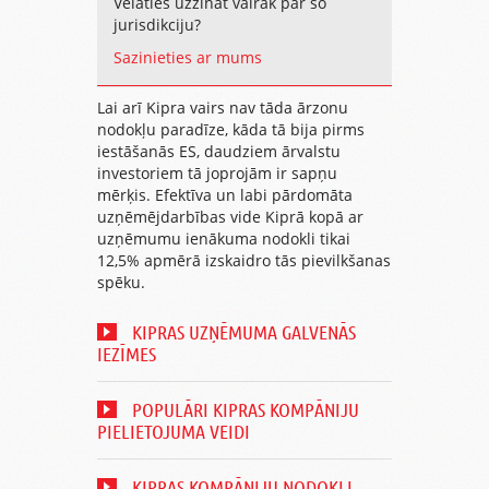
Vēlaties uzzināt vairāk par šo
jurisdikciju?
Sazinieties ar mums
Lai arī Kipra vairs nav tāda ārzonu
nodokļu paradīze, kāda tā bija pirms
iestāšanās ES, daudziem ārvalstu
investoriem tā joprojām ir sapņu
mērķis. Efektīva un labi pārdomāta
uzņēmējdarbības vide Kiprā kopā ar
uzņēmumu ienākuma nodokli tikai
12,5% apmērā izskaidro tās pievilkšanas
spēku.
KIPRAS UZŅĒMUMA GALVENĀS
IEZĪMES
POPULĀRI KIPRAS KOMPĀNIJU
PIELIETOJUMA VEIDI
KIPRAS KOMPĀNIJU NODOKĻI