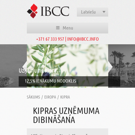
Latviešu
Menu
+371 67 333 957 | INFO@IBCC.INFO
Uzņēmums Kiprā
12,5% IENĀKUMU NODOKLIS
SĀKUMS
/
EIROPA
/
KIPRA
KIPRAS UZŅĒMUMA
DIBINĀŠANA