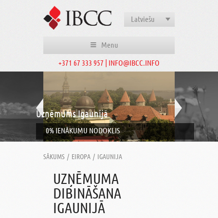
Latviešu
Menu
+371 67 333 957 | INFO@IBCC.INFO
Uzņēmums Igaunijā
0% IENĀKUMU NODOKLIS
SĀKUMS
/
EIROPA
/
IGAUNIJA
UZŅĒMUMA
DIBINĀŠANA
IGAUNIJĀ