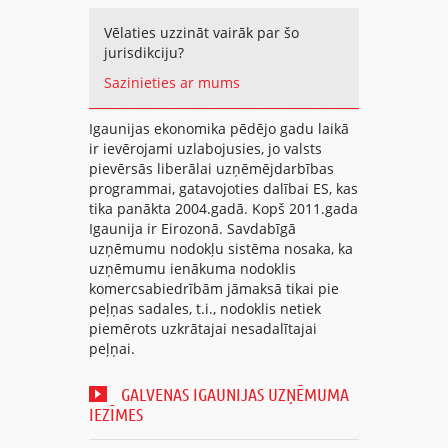
Vēlaties uzzināt vairāk par šo
jurisdikciju?
Sazinieties ar mums
Igaunijas ekonomika pēdējo gadu laikā
ir ievērojami uzlabojusies, jo valsts
pievērsās liberālai uzņēmējdarbības
programmai, gatavojoties dalībai ES, kas
tika panākta 2004.gadā. Kopš 2011.gada
Igaunija ir Eirozonā. Savdabīgā
uzņēmumu nodokļu sistēma nosaka, ka
uzņēmumu ienākuma nodoklis
komercsabiedrībām jāmaksā tikai pie
peļņas sadales, t.i., nodoklis netiek
piemērots uzkrātajai nesadalītajai
peļņai.
GALVENAS IGAUNIJAS UZŅĒMUMA
IEZĪMES