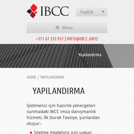
English
Menu
+371 67 333 957 | INFO@IBCC.INFO
Yapılandırma
HOME
/
YAPILANDIRMA
YAPILANDIRMA
İşletmeniz için hazırlık yönergeleri
sunmadaki IBCC imza danışmanlık
hizmeti, İlk Durak Tavsiye, şunlardan
oluşur:-
İşletme modeliniz için uygun