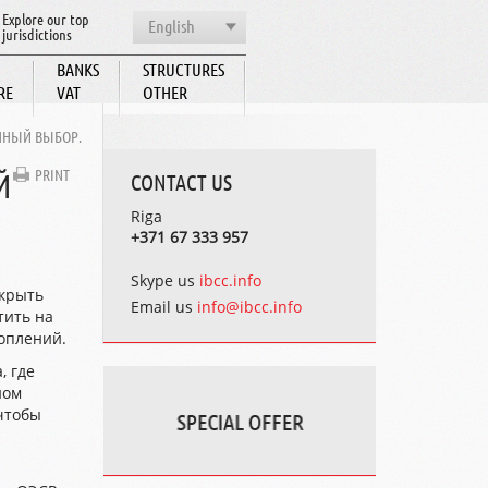
Explore our top
English
jurisdictions
BANKS
STRUCTURES
RE
VAT
OTHER
BCC
ННЫЙ ВЫБОР.
PRINT
Й
CONTACT US
Riga
+371 67 333 957
Skype us
ibcc.info
ткрыть
Email us
info@ibcc.info
тить на
коплений.
, где
ном
 чтобы