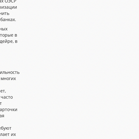
ах ОЭСР
ризации
нить
банках.
ных
оторые в
дейре, в
ильность
 многих
ет,
 часто
т
карточки
ая
ебуют
лает их