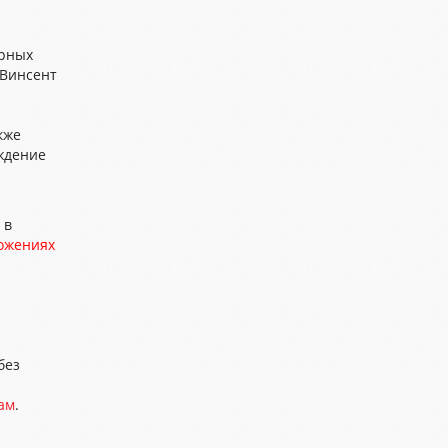
орных
-Винсент
кже
ждение
 в
ожениях
без
ам
.