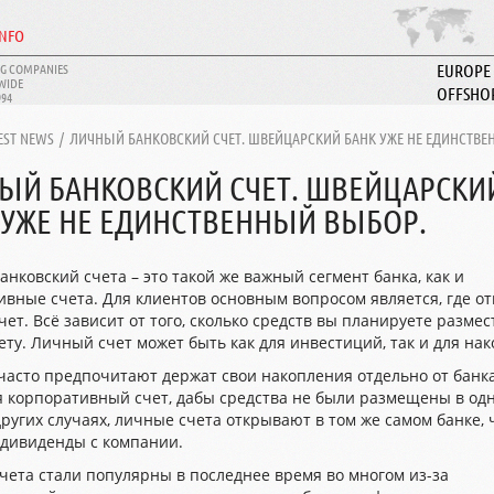
INFO
G COMPANIES
EUROPE
WIDE
OFFSHO
994
ABOUT I
EST NEWS
/
ЛИЧНЫЙ БАНКОВСКИЙ СЧЕТ. ШВЕЙЦАРСКИЙ БАНК УЖЕ НЕ ЕДИНСТВЕ
ЫЙ БАНКОВСКИЙ СЧЕТ. ШВЕЙЦАРСКИ
 УЖЕ НЕ ЕДИНСТВЕННЫЙ ВЫБОР.
нковский счета – это такой же важный сегмент банка, как и
ивные счета. Для клиентов основным вопросом является, где о
ет. Всё зависит от того, сколько средств вы планируете размес
ту. Личный счет может быть как для инвестиций, так и для на
асто предпочитают держат свои накопления отдельно от банка
я корпоративный счет, дабы средства не были размещены в од
других случаях, личные счета открывают в том же самом банке,
 дивиденды с компании.
чета стали популярны в последнее время во многом из-за