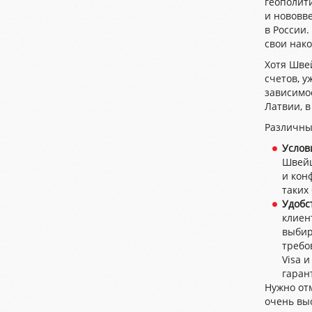
геополит
и нововв
в России.
свои нако
Хотя Шве
счетов, у
зависимос
Латвии, в
Различные
Услов
Швейц
и кон
таких
Удобс
клиен
выбир
требо
Visa 
гаран
Нужно от
очень выс