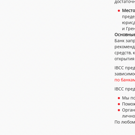
достаточ
Место
преде
юрисд
и Гре
Основные
Банк зап
рекоменд
средств, 
открытия 
IBCC пред
зависимо
по банка
IBCC пред
Мы по
Помож
Орган
лично
По любом