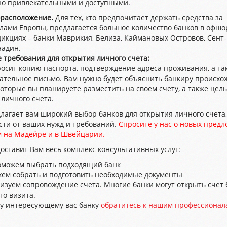
но привлекательными и доступными.
расположение.
Для тех, кто предпочитает держать средства за
лами Европы, предлагается большое количество банков в офш
икциях – банки Маврикия, Белиза, Каймановых Островов, Сент
надин.
 требования для открытия личного счета:
росит копию паспорта, подтверждение адреса проживания, а та
ательное письмо. Вам нужно будет объяснить банкиру происхо
которые вы планируете разместить на своем счету, а также цель
личного счета.
лагает вам широкий выбор банков для открытия личного счета,
сти от ваших нужд и требований.
Спросите у нас
о новых предл
м на Мадейре и в Швейцарии.
оставит Вам весь комплекс консультативных услуг:
можем выбрать подходящий банк
ем собрать и подготовить необходимые документы
изуем сопровождение счета. Многие банки могут открыть счет 
го визита.
у интересующему вас банку
обратитесь к нашим профессионал