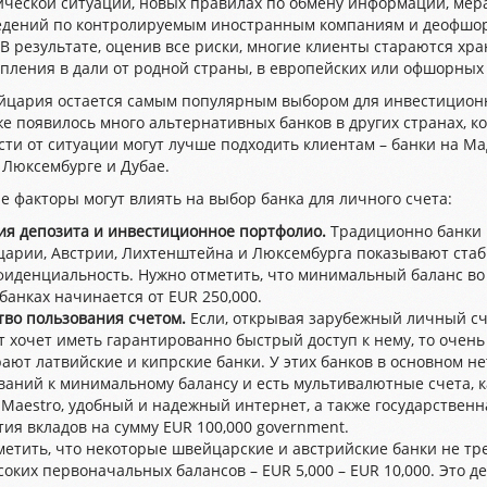
ической ситуации, новых правилах по обмену информации, мер
едений по контролируемым иностранным компаниям и деофшо
 В результате, оценив все риски, многие клиенты стараются хра
пления в дали от родной страны, в европейских или офшорных 
йцария остается самым популярным выбором для инвестицион
же появилось много альтернативных банков в других странах, к
ти от ситуации могут лучше подходить клиентам – банки на Ма
 Люксембурге и Дубае.
 факторы могут влиять на выбор банка для личного счета:
ия депозита и инвестиционное портфолио.
Tрадиционно банки
арии, Австрии, Лихтенштейна и Люксембурга показывают стаб
фиденциальность. Нужно отметить, что минимальный баланс во
 банках начинается от EUR 250,000.
тво пользования счетом.
Если, открывая зарубежный личный сч
т хочет иметь гарантированно быстрый доступ к нему, то очень
ают латвийские и кипрские банки. У этих банков в основном не
ваний к минимальному балансу и есть мультивалютные счета, 
и Maestro, удобный и надежный интернет, а также государственн
тия вкладов на сумму EUR 100,000 government.
метить, что некоторые швейцарские и австрийские банки не тр
оких первоначальных балансов – EUR 5,000 – EUR 10,000. Это де