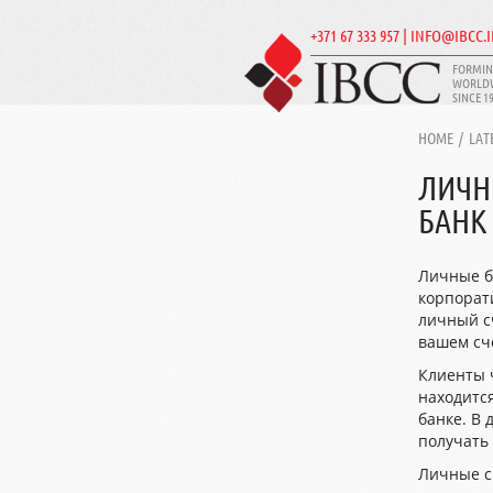
+371 67 333 957 | INFO@IBCC.
FORMIN
WORLD
SINCE 1
HOME
/
LAT
ЛИЧН
БАНК
Личные ба
корпорат
личный сч
вашем сче
Клиенты ч
находитс
банке. В 
получать
Личные с