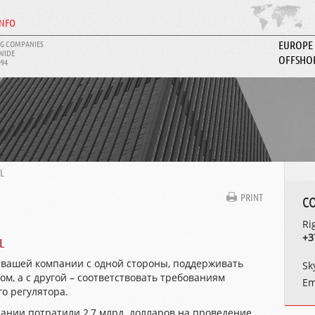
INFO
G COMPANIES
EUROPE
WIDE
OFFSHO
994
ABOUT I
L
PRINT
C
Ri
+3
L
 вашей компании с одной стороны, поддерживать
Sk
м, а с другой – соответствовать требованиям
Em
о регулятора.
ании потратили 2,7 млрд. долларов на
проведение