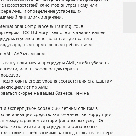
ие несоответствий клиентов внутреннему или
сфере
AML,
и определение устаревших
компаний лишились лицензии.
ternational Compliance & Training Ltd
, в
партнером
IBCC Ltd могут выполнить анализ вашей
едуры, и усовершенствовать её до полного
 международным нормативным требованиям.
ов
AML
GAP
мы можем:
ть вашу политику и процедуры
AML
, чтобы уберечь
венности, или штрафов регулятора за
процедуры;
подготовить его до уровня соответствия стандартам
ый специалист по
AML
).
оваться скорее на вашем бизнесе, чем на
 и эксперт Джон Хоран с 30-летним опытом в
 легализации средств, взяточничестве, коррупции
 в международном секторе финансовых услуг. Он
аботке политики и процедур для финансовых
тветствии с требованиями законодательства в сфере