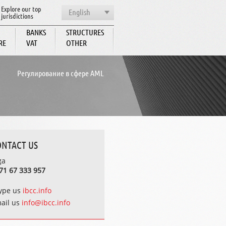
Explore our top
English
jurisdictions
BANKS
STRUCTURES
RE
VAT
OTHER
BCC
Регулирование в сфере AML
ONTACT US
ga
71 67 333 957
ype us
ibcc.info
ail us
info@ibcc.info