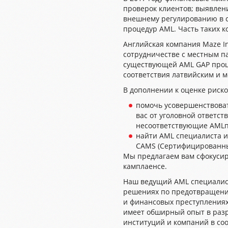
проверок клиентов; выявлен
внешнему регулированию в 
процедур
AML.
Часть таких 
Английская компания
Maze In
сотрудничестве с местным 
существующей AML GAP
проц
соответствия латвийским и
В дополнении к оценке риск
помочь усовершенствова
вас от уголовной ответст
несоответствующие
AML
найти
AML
специалиста и 
CAMS
(Сертифицированн
Мы предлагаем вам сфокусир
камплаенсе.
Наш ведущий
AML
специалист
решениях по предотвращению
и финансовых преступлениях
имеет обширный опыт в разр
институций и компаний в соо