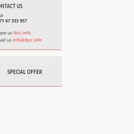
ONTACT US
ga
71 67 333 957
ype us
ibcc.info
ail us
info@ibcc.info