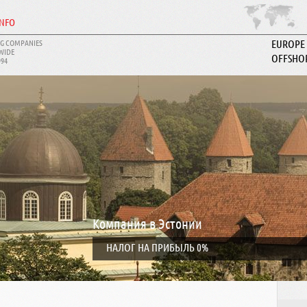
INFO
G COMPANIES
EUROPE
WIDE
OFFSHO
994
ABOUT I
Компания в Эстонии
НАЛОГ НА ПРИБЫЛЬ 0%