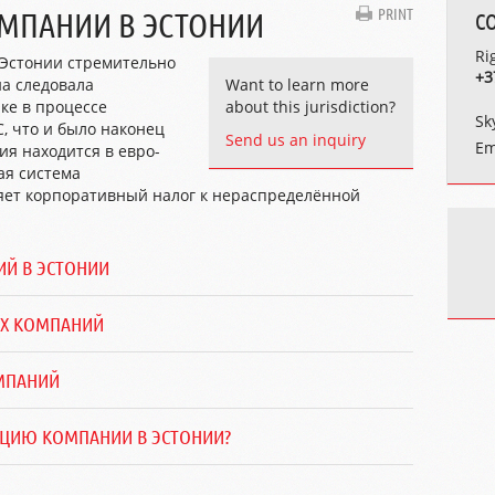
PRINT
ОМПАНИИ В ЭСТОНИИ
C
Ri
 Эстонии стремительно
+3
на следовала
Want to learn more
ке в процессе
about this jurisdiction?
Sk
С, что и было наконец
Send us an inquiry
Em
ния находится в евро-
ая система
яет корпоративный налог к нераспределённой
Й В ЭСТОНИИ
ИХ КОМПАНИЙ
МПАНИЙ
РАЦИЮ КОМПАНИИ В ЭСТОНИИ?