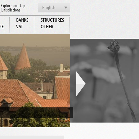
Explore our top
English
jurisdictions
BANKS
STRUCTURES
RE
VAT
OTHER
BCC