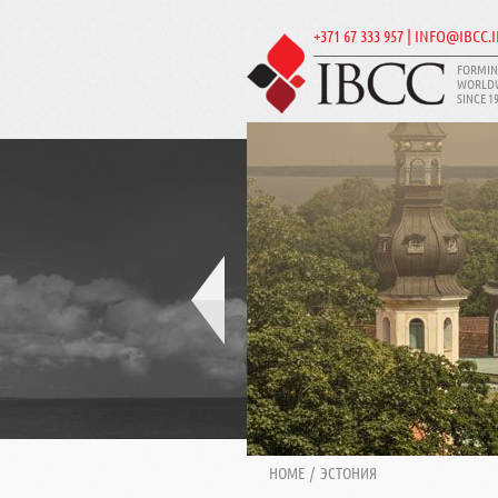
+371 67 333 957 | INFO@IBCC.
FORMIN
WORLD
SINCE 1
HOME
/
ЭСТОНИЯ