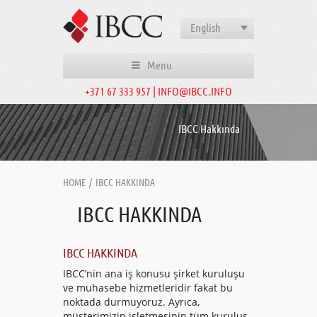
English
Menu
+371 67 333 957 | INFO@IBCC.INFO
IBCC Hakkında
HOME
/
IBCC HAKKINDA
IBCC HAKKINDA
IBCC HAKKINDA
IBCC’nin ana iş konusu şirket kuruluşu
ve muhasebe hizmetleridir fakat bu
noktada durmuyoruz. Ayrıca,
müşterimizin işletmesinin tüm kuruluş