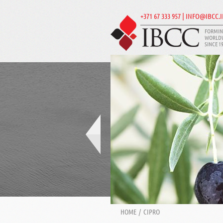
+371 67 333 957 | INFO@IBCC.
FORMIN
WORLD
SINCE 1
HOME
/
CIPRO