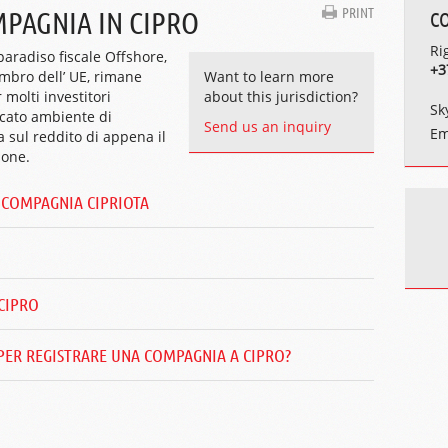
PRINT
PAGNIA IN CIPRO
C
Ri
paradiso fiscale Offshore,
+3
mbro dell’ UE, rimane
Want to learn more
molti investitori
about this jurisdiction?
Sk
ticato ambiente di
Send us an inquiry
Em
 sul reddito di appena il
ione.
 COMPAGNIA CIPRIOTA
CIPRO
ER REGISTRARE UNA COMPAGNIA A CIPRO?