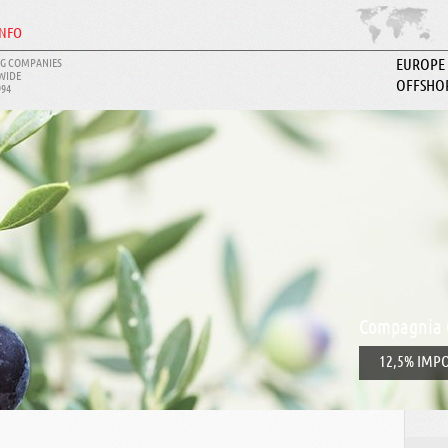
INFO
G COMPANIES
EUROPE
WIDE
OFFSHO
994
ABOUT I
Compagnia 
12,5% IMPO