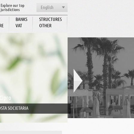
Explore our top
English
jurisdictions
BANKS
STRUCTURES
RE
VAT
OTHER
BCC
Cipro
STA SOCIETARIA