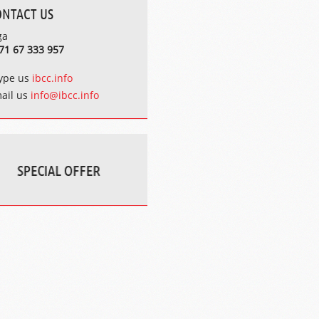
ONTACT US
ga
71 67 333 957
ype us
ibcc.info
ail us
info@ibcc.info