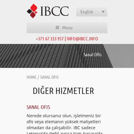
English
Menu
+371 67 333 957 | INFO@IBCC.INFO
Sanal Ofis
HOME
/
SANAL OFIS
DIĞER HIZMETLER
SANAL OFIS
Nerede olursanız olun, işletmeniz bir
ofis veya elemanın yüksek maliyetleri
olmadan da çalışabilir. IBC sadece
Letonya’da değil ayrıca tüm Avrupa’da