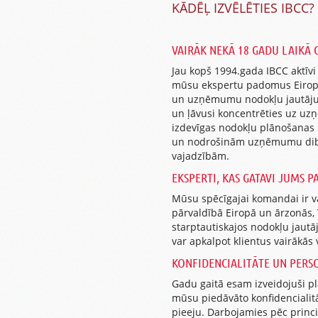
KĀDĒĻ IZVĒLĒTIES IBCC?
VAIRĀK NEKĀ 18 GADU LAIKĀ 
Jau kopš 1994.gada IBCC aktīvi
mūsu ekspertu padomus Eirop
un uzņēmumu nodokļu jautājumi
un ļāvusi koncentrēties uz uz
izdevīgas nodokļu plānošanas i
un nodrošinām uzņēmumu dibin
vajadzībām.
EKSPERTI, KAS GATAVI JUMS P
Mūsu spēcīgajai komandai ir 
pārvaldībā Eiropā un ārzonās, 
starptautiskajos nodokļu jau
var apkalpot klientus vairākās 
KONFIDENCIALITĀTE UN PERSO
Gadu gaitā esam izveidojuši pl
mūsu piedāvāto konfidencialit
pieeju. Darbojamies pēc princi