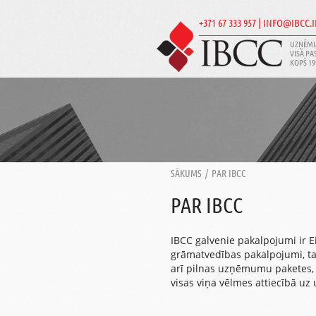
+371 67 333 957 | INFO@IBCC.
UZŅĒMU
VISĀ PA
KOPŠ 19
SĀKUMS
/
PAR IBCC
PAR IBCC
IBCC galvenie pakalpojumi ir
grāmatvedības pakalpojumi, t
arī pilnas uzņēmumu paketes, k
visas viņa vēlmes attiecībā u