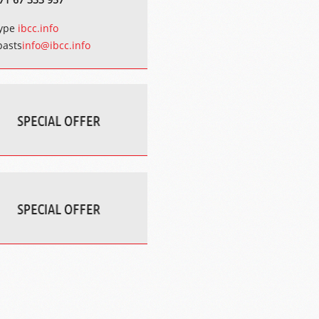
ype
ibcc.info
pasts
info@ibcc.info