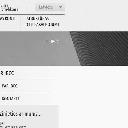
Visas
Latviešu
jurisdikcijas
AS KONTI
STRUKTŪRAS
CITI PAKALPOJUMI
Par IBCC
R IBCC
PAR IBCC
KONTAKTI
zinieties ar mums...
ga
71 67 333 957