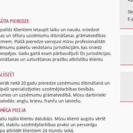
Sk
E-
GŪTA PIEREDZE
 palīdz klientiem ietaupīt laiku un naudu, sniedzot
as un ofšoru uzņēmumu dibināšanai, grāmatvedības
em. Plašā pieredze vairojusi mūsu profesionalitāti
ņēmumu pakešu veidošanu jurisdikcijām, kas sniedz
espējas. Gadu gaitā esam pārbaudījuši šīs jurisdikcijas,
āšanas un uzturēšanas prasību atbilstību klientu
ALĪDZĒT
vairāk nekā 20 gadu pieredze uzņēmumu dibināšanā un
īpaši specializējoties uzņēmējdarbības tiesībās,
tājumos un uzņēmumu grāmatvedībā. Mūsu darbinieki
valodās: angļu, krievu, franču un latviešu.
NĪGA PIEEJA
ašu lojālo klientu datubāzi. Mūsu klienti augstu vērtē
āti, stabilu uzņēmējdarbības praksi un personīgu
pa atbildēt klientiem 24 stundu laikā.