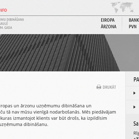
INFO
MU DIBINĀŠANA
EIROPA
BANK
SAULĒ
ĀRZONA
PVN
94. GADA
PA
DRUKĀT
 Eiropas un ārzonu uzņēmumu dibināšana un
aču tā nav mūsu vienīgā nodarbošanās. Mēs piedāvājam
uras izmantojot klients var būt drošs, ka izpildīsim
Sa
z uzņēmuma dibināšanu.
Rī
+3