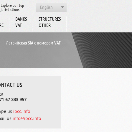
Explore our top
English
jurisdictions
BANKS
STRUCTURES
RE
VAT
OTHER
BCC
 — Латвийская SIA с номером VAT
ONTACT US
ga
71 67 333 957
ype us
ibcc.info
ail us
info@ibcc.info