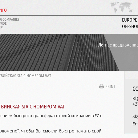
INFO
G COMPANIES
EUROPE
WIDE
OFFSHO
994
ABOUT I
Летнее предложение
ВИЙСКАЯ SIA С НОМЕРОМ VAT
PRINT
C
Ri
+3
ВИЙСКАЯ SIA С НОМЕРОМ VAT
нием быстрого трансфера готовой компании в ЕС с
Sk
Em
включено”, чтобы Вы смогли быстро начать свой