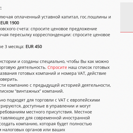
:
ключая оплаченный уставной капитал, гос.пошлины и
:
EUR 1900
овского счета:
спросите ценовое предложение
ючая пересылку корреспонденции:
спросите ценовое
ые 3 месяца:
EUR 450
истории и созданы специально, чтобы Вы как можно
орговую деятельность.
Спросите
наш список готовых
звания готовых компаний и номера VAT, действие
оверить.
сти компанию с предыдущей историей деятельности,
списком “винтажных” компаний.
но подходят для торговли с VAT с европейскими
трируются, доступные в управлении и могут
требованиям местного присутствия. Местное
оставляющее для современной иностранной
оздать компанию, которая будет полностью
м налоговых органов или ваших